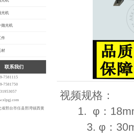
抛光机
抛光机
件抛光机
工件
耗材
联系我们
-7581115
-7581750
1953057
视频规格：
xlpgj.com
1. φ：
北省邢台市任县邢湾镇西黄
3. φ：