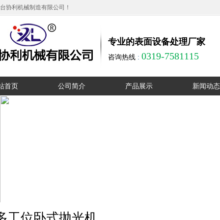
台协利机械制造有限公司！
专业的表面设备处理厂家
0319-7581115
咨询热线
:
站首页
公司简介
产品展示
新闻动态
公司简介
无心磨床
公司动态
厂区实拍
单工位圆管抛光机
行业动态
资质证书
多工位卧式抛光机
在线留言
多工位立式抛光机
销售网络
大直径液压抛光机
联系我们
外圆抛光机
多工位卧式抛光机
方管抛光机