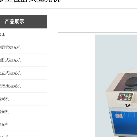
平面抛光机
六角抛光机
产品展示
圆球抛光机
磨床
异型件抛光机
位圆管抛光机
抛光工件
位卧式抛光机
抛光耗材
位立式抛光机
径液压抛光机
抛光机
抛光机
抛光机