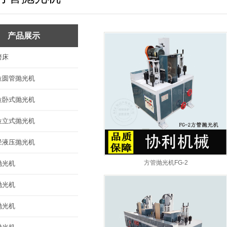
平面抛光机
六角抛光机
产品展示
圆球抛光机
磨床
异型件抛光机
位圆管抛光机
抛光工件
位卧式抛光机
抛光耗材
位立式抛光机
径液压抛光机
方管抛光机FG-2
抛光机
抛光机
抛光机