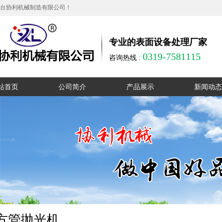
台协利机械制造有限公司！
专业的表面设备处理厂家
0319-7581115
咨询热线
:
站首页
公司简介
产品展示
新闻动态
公司简介
无心磨床
公司动态
厂区实拍
单工位圆管抛光机
行业动态
资质证书
多工位卧式抛光机
在线留言
多工位立式抛光机
销售网络
大直径液压抛光机
联系我们
外圆抛光机
方管抛光机
方管抛光机