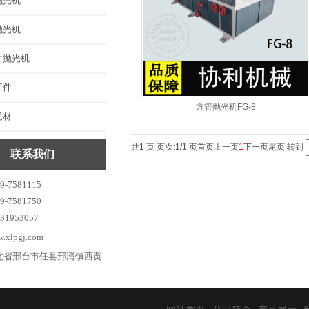
抛光机
抛光机
件抛光机
工件
方管抛光机FG-8
耗材
共1 页 页次:1/1 页
首页
上一页
1
下一页
尾页
转到
联系我们
-7581115
-7581750
1953057
xlpgj.com
北省邢台市任县邢湾镇西黄