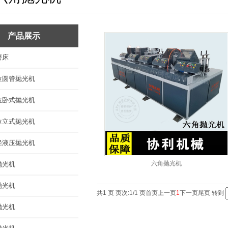
平面抛光机
六角抛光机
产品展示
圆球抛光机
磨床
异型件抛光机
位圆管抛光机
抛光工件
位卧式抛光机
抛光耗材
位立式抛光机
径液压抛光机
六角抛光机
抛光机
抛光机
共1 页 页次:1/1 页
首页
上一页
1
下一页
尾页
转到
抛光机