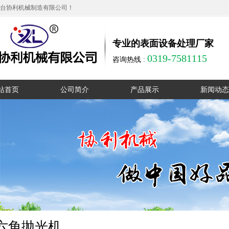
台协利机械制造有限公司！
专业的表面设备处理厂家
0319-7581115
咨询热线
:
站首页
公司简介
产品展示
新闻动态
公司简介
无心磨床
公司动态
厂区实拍
单工位圆管抛光机
行业动态
资质证书
多工位卧式抛光机
在线留言
多工位立式抛光机
销售网络
大直径液压抛光机
联系我们
外圆抛光机
六角抛光机
方管抛光机