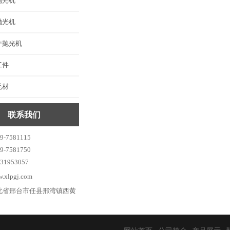
抛光机
抛光机
件抛光机
工件
耗材
联系我们
-7581115
-7581750
1953057
xlpgj.com
北省邢台市任县邢湾镇西黄