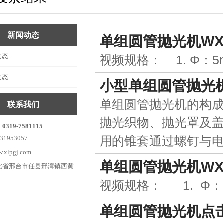
平面抛光机
六角抛光机
新闻动态
单组圆管抛光机WX-A
圆球抛光机
动态
视频规格： 1. Φ：
异型件抛光机
动态
小型单组圆管抛光
抛光工件
单组圆管抛光机的构
联系我们
抛光耗材
抛光织物、抛光罩及
：
0319-7581115
用的锥套通过螺钉与
1953057
xlpgj.com
单组圆管抛光机WX-A
北省邢台市任县邢湾镇西黄
视频规格： 1. 
单组圆管抛光机点