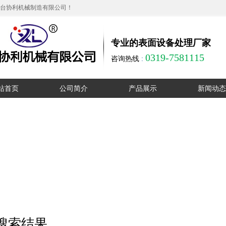
台协利机械制造有限公司！
专业的表面设备处理厂家
0319-7581115
咨询热线
:
站首页
公司简介
产品展示
新闻动态
公司简介
无心磨床
公司动态
厂区实拍
单工位圆管抛光机
行业动态
资质证书
多工位卧式抛光机
在线留言
多工位立式抛光机
销售网络
大直径液压抛光机
联系我们
外圆抛光机
搜索结果
方管抛光机