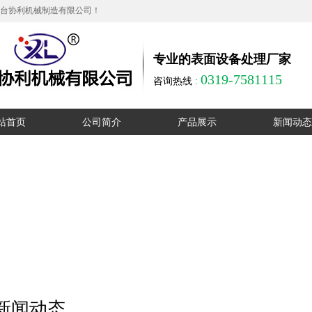
台协利机械制造有限公司！
专业的表面设备处理厂家
0319-7581115
咨询热线
:
站首页
公司简介
产品展示
新闻动态
公司简介
无心磨床
公司动态
厂区实拍
单工位圆管抛光机
行业动态
资质证书
多工位卧式抛光机
在线留言
多工位立式抛光机
销售网络
大直径液压抛光机
联系我们
外圆抛光机
新闻动态
方管抛光机