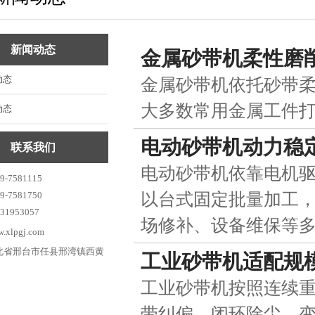
平面抛光机
六角抛光机
新闻动态
金属砂带机柔性磨
圆球抛光机
动态
金属砂带机依托砂带
异型件抛光机
大多数常用金属工件
动态
抛光工件
电动砂带机动力稳
联系我们
抛光耗材
电动砂带机依靠电机
-7581115
以台式固定批量加工
-7581750
1953057
场修补、设备维保等
xlpgj.com
北省邢台市任县邢湾镇西黄
工业砂带机适配规
工业砂带机按照连续
带纠偏、闭环除尘、