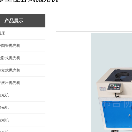
平面抛光机
六角抛光机
产品展示
圆球抛光机
磨床
异型件抛光机
位圆管抛光机
抛光工件
位卧式抛光机
抛光耗材
位立式抛光机
径液压抛光机
抛光机
抛光机
抛光机