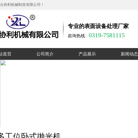
台协利机械制造有限公司！
专业的表面设备处理厂家
0319-7581115
咨询热线
:
站首页
公司简介
产品展示
新闻动态
公司简介
无心磨床
公司动态
厂区实拍
单工位圆管抛光机
行业动态
资质证书
多工位卧式抛光机
在线留言
多工位立式抛光机
销售网络
大直径液压抛光机
联系我们
外圆抛光机
多工位卧式抛光机
方管抛光机