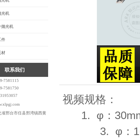
抛光机
抛光机
件抛光机
工件
耗材
联系我们
-7581115
-7581750
1953057
视频规格：
xlpgj.com
1. φ：
北省邢台市任县邢湾镇西黄
3. φ：1